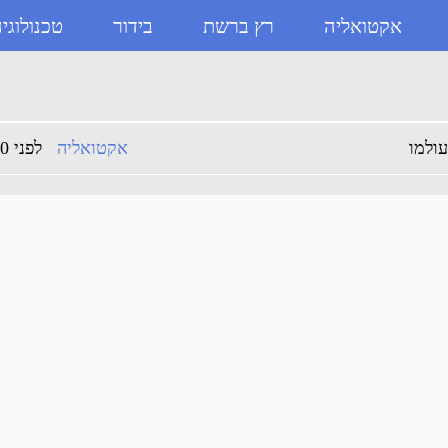
אקטואליה
רץ ברשת
בידור
טכנולוגי
בוקס
ולמו
אקטואליה
לפני 10 שנים