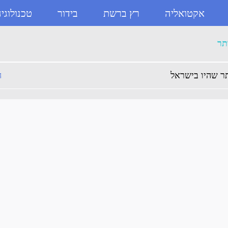
אקטואליה
רץ ברשת
בידור
טכנולוגי
תר - ניוזבוקס
תר
תר שהיו בישראל
ה