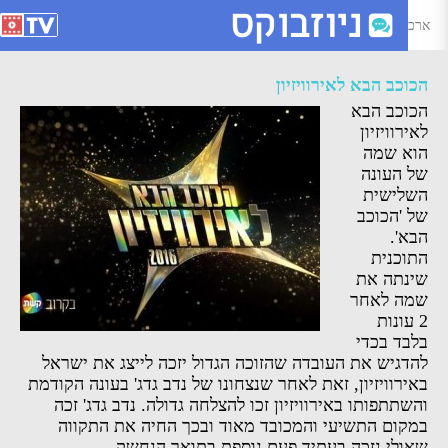
רכיון הכוכב הבא לאירוויזיון - ניוזבוקס
הכוכב הבא לאירוויזיון
הכוכב הבא
לאירוויזיון
הוא שמה
של העונה
השלישית
של 'הכוכב
הבא'.
התוכנית
שינתה את
שמה לאחר
2 עונות
בלבד בכדי
להדגיש את העובדה שהזוכה הגדול יזכה לייצג את ישראל
באירוויזיון, זאת לאחר שנצחונו של נדב גדג' בעונה הקודמת
והשתתפותו באירוויזיון זכו להצלחה גדולה. נדב גדג' זכה
במקום התשיעי והמכובד מאוד ובכך החיה את התקווה
שאולי נזכה בעתיד פעם נוספת בתואר הנחשק.