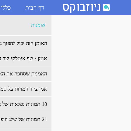
דף הבית
כללי
ארכיון אומנות - ניוזבוקס
אומנות
האומן הזה יכול להפוך ג
אומן \ שף איטלקי יצר ע
האמנית שסחפה את האי
אמן צייר דמויות על סמ
10 תמונות נפלאות של אומנות רחוב
21 תמונות של שלג הופך ליצירת אומנות