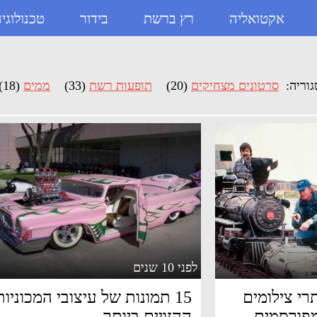
אקטואליה
רץ ברשת
בידור
טכנולוגי
וריה:
סרטונים מצחיקים
(20)
תופעות רשת
(33)
ממים
(18)
לפני 10 שנים
תרי צילומים
15 תמונות של עיצובי המכוניות
מפורסמים
ההזויים ביותר