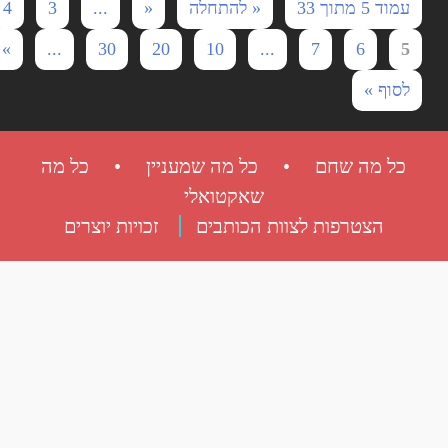
עמוד 5 מתוך 33
« להתחלה
«
...
3
4
»
...
30
20
10
...
7
6
5
לסוף »
כל מה שחם • כל מה שמעניין • כל מה
שאקטואלי
הצטרפות לצוות הכותבים
זכויות יוצרים