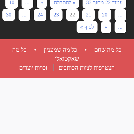
עמוד 22 מתוך 33
« להתחלה
«
...
10
30
...
24
23
22
21
20
...
...
»
לסוף »
כל מה שחם • כל מה שמעניין • כל מה
שאקטואלי
הצטרפות לצוות הכותבים
זכויות יוצרים