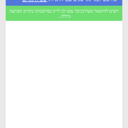
רוצים להישאר מעודכנים? עשו לנו לייק בפייסבוק! בקרוב הפתעה
גדולה...