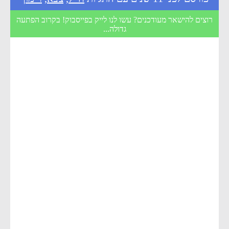
רוצים להישאר מעודכנים? עשו לנו לייק בפייסבוק! בקרוב הפתעה
גדולה...