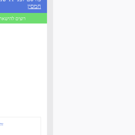
חמסין
רוצים להישאר 
זה