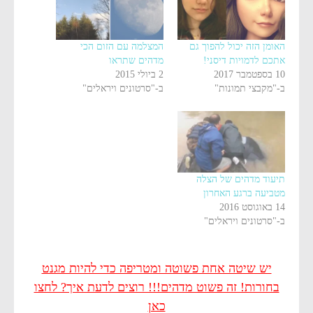
האומן הזה יכול להפוך גם
המצלמה עם הזום הכי
אתכם לדמויות דיסני!
מדהים שתראו
10 בספטמבר 2017
2 ביולי 2015
ב-"מקבצי תמונות"
ב-"סרטונים ויראלים"
תיעוד מדהים של הצלה
מטביעה ברגע האחרון
14 באוגוסט 2016
ב-"סרטונים ויראלים"
יש שיטה אחת פשוטה ומטריפה כדי להיות מגנט
בחורות! זה פשוט מדהים!!! רוצים לדעת איך? לחצו
כאן